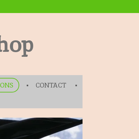
hop
 ONS
CONTACT