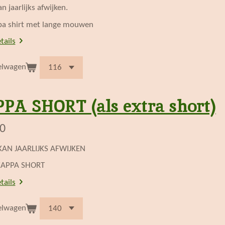
n jaarlijks afwijken.
pa shirt met lange mouwen
tails
elwagen
PA SHORT (als extra short)
00
AN JAARLIJKS AFWIJKEN
KAPPA SHORT
tails
elwagen