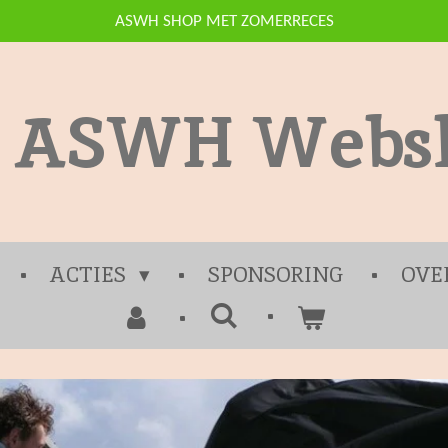
ASWH SHOP MET ZOMERRECES
ASWH Webs
ACTIES
SPONSORING
OVE