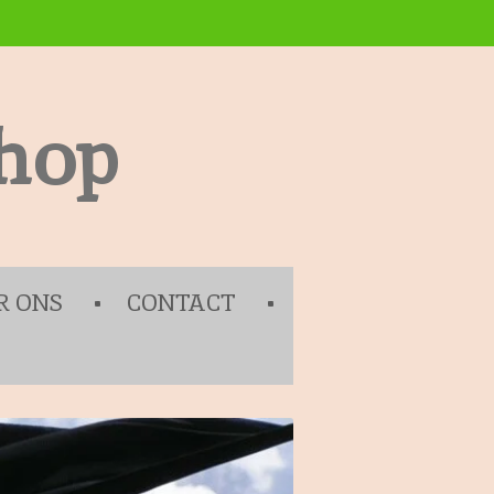
hop
R ONS
CONTACT