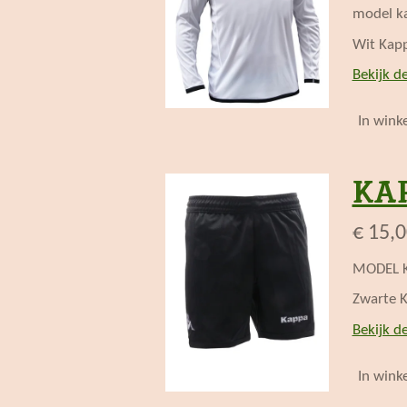
model ka
Wit Kap
Bekijk de
In wink
KAP
€ 15,
MODEL K
Zwarte 
Bekijk de
In wink