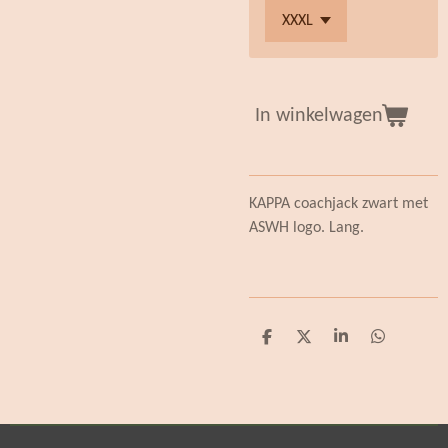
In winkelwagen
KAPPA coachjack zwart met
ASWH logo. Lang.
D
D
S
D
e
e
h
e
l
e
a
l
e
l
r
e
n
e
n