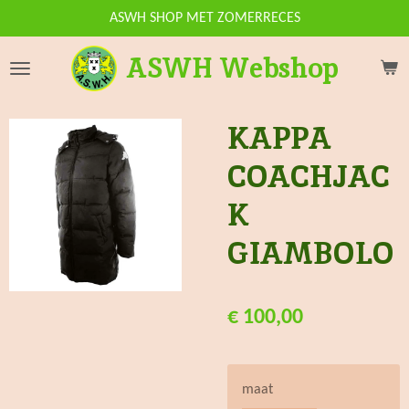
Ga
ASWH SHOP MET ZOMERRECES
direct
ASWH Webshop
naar
de
hoofdinhoud
KAPPA
COACHJAC
K
GIAMBOLO
€ 100,00
maat